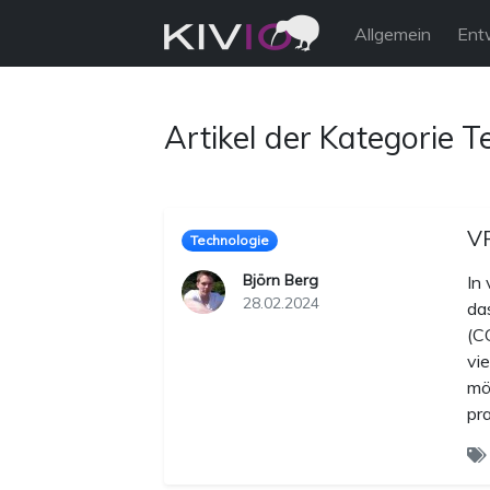
Allgemein
Ent
Artikel der Kategorie T
VP
Technologie
Björn Berg
In
28.02.2024
da
(C
vi
mö
pr