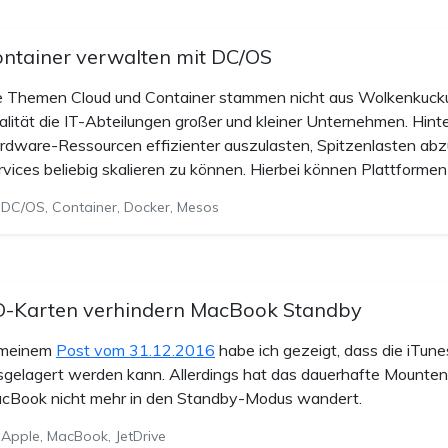
ntainer verwalten mit DC/OS
e Themen Cloud und Container stammen nicht aus Wolkenkuckuc
alität die IT-Abteilungen großer und kleiner Unternehmen. Hint
rdware-Ressourcen effizienter auszulasten, Spitzenlasten 
rvices beliebig skalieren zu können. Hierbei können Plattforme
DC/OS, Container, Docker, Mesos
D-Karten verhindern MacBook Standby
 meinem
Post vom 31.12.2016
habe ich gezeigt, dass die iTune
sgelagert werden kann. Allerdings hat das dauerhafte Mounten
cBook nicht mehr in den Standby-Modus wandert.
Apple, MacBook, JetDrive